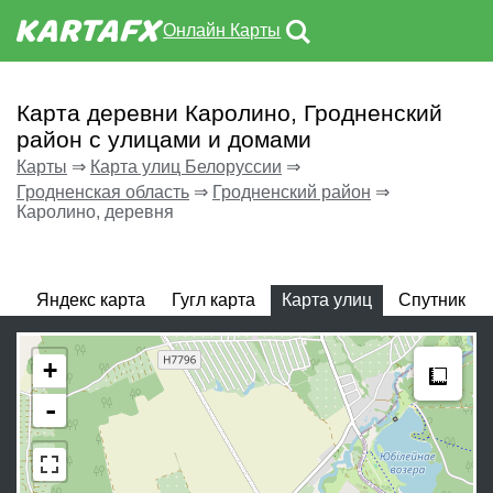
Онлайн Карты
Карта деревни Каролино, Гродненский
район с улицами и домами
Карты
⇒
Карта улиц Белоруссии
⇒
Гродненская область
⇒
Гродненский район
⇒
Каролино, деревня
Яндекс карта
Гугл карта
Карта улиц
Спутник
Meas
+
-