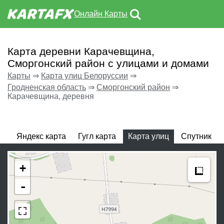
Онлайн Карты
Карта деревни Карачевщина,
Сморгонский район с улицами и домами
Карты
⇒
Карта улиц Белоруссии
⇒
Гродненская область
⇒
Сморгонский район
⇒
Карачевщина, деревня
Яндекс карта
Гугл карта
Карта улиц
Спутник
Meas
+
-