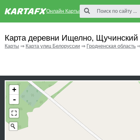
Онлайн Карты
Карта деревни Ищелно, Щучинский
Карты
⇒
Карта улиц Белоруссии
⇒
Гродненская область
+
-