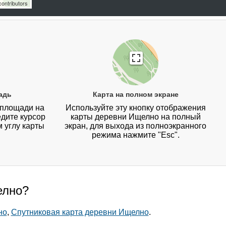
ontributors
адь
Карта на полном экране
 площади на
Используйте эту кнопку отображения
дите курсор
карты деревни Ищелно на полный
 углу карты
экран, для выхода из полноэкранного
режима нажмите "Esc".
елно?
но
,
Спутниковая карта деревни Ищелно
.