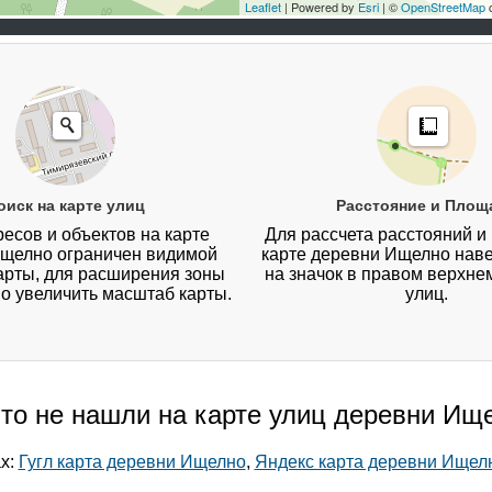
Leaflet
| Powered by
Esri
| ©
OpenStreetMap
c
оиск на карте улиц
Расстояние и Площ
есов и объектов на карте
Для рассчета расстояний и
щелно ограничен видимой
карте деревни Ищелно наве
арты, для расширения зоны
на значок в правом верхнем
о увеличить масштаб карты.
улиц.
-то не нашли на карте улиц деревни Ищ
ах:
Гугл карта деревни Ищелно
,
Яндекс карта деревни Ищел