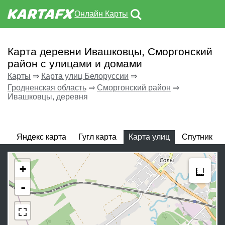
Онлайн Карты
Карта деревни Ивашковцы, Сморгонский
район с улицами и домами
Карты
⇒
Карта улиц Белоруссии
⇒
Гродненская область
⇒
Сморгонский район
⇒
Ивашковцы, деревня
Яндекс карта
Гугл карта
Карта улиц
Спутник
Meas
+
-