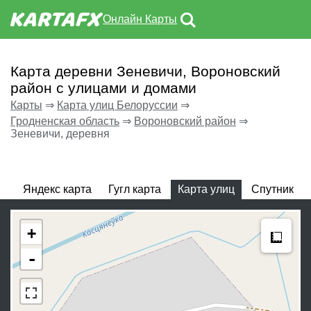
Онлайн Карты
Карта деревни Зеневичи, Вороновский
район с улицами и домами
Карты
⇒
Карта улиц Белоруссии
⇒
Гродненская область
⇒
Вороновский район
⇒
Зеневичи, деревня
Яндекс карта
Гугл карта
Карта улиц
Спутник
Meas
+
-