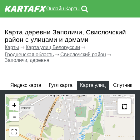
Онлайн Карты
Карта деревни Заполичи, Свислочский
район с улицами и домами
Карты
⇒
Карта улиц Белоруссии
⇒
Гродненская область
⇒
Свислочский район
⇒
Заполичи, деревня
Яндекс карта
Гугл карта
Карта улиц
Спутник
Meas
+
-