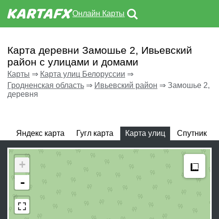
Онлайн Карты
Карта деревни Замошье 2, Ивьевский
район с улицами и домами
Карты
⇒
Карта улиц Белоруссии
⇒
Гродненская область
⇒
Ивьевский район
⇒
Замошье 2,
деревня
Яндекс карта
Гугл карта
Карта улиц
Спутник
Meas
+
-