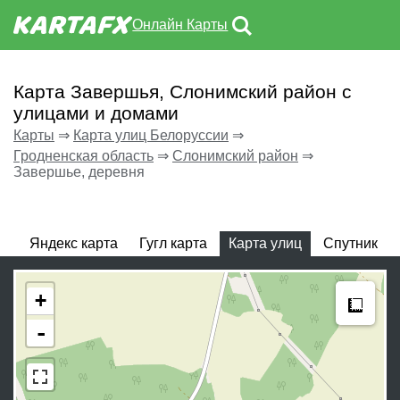
Онлайн Карты
Карта Завершья, Слонимский район с
улицами и домами
Карты
⇒
Карта улиц Белоруссии
⇒
Гродненская область
⇒
Слонимский район
⇒
Завершье, деревня
Яндекс карта
Гугл карта
Карта улиц
Спутник
Meas
+
-