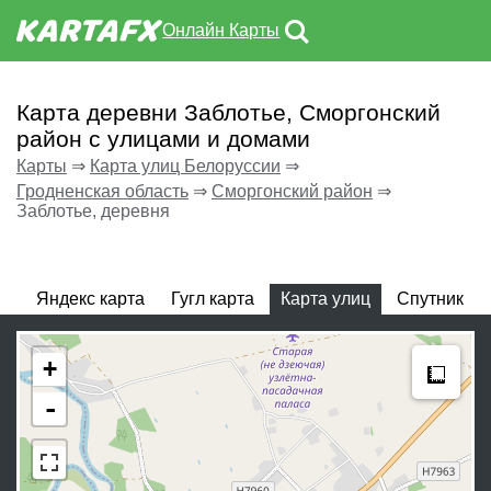
Онлайн Карты
Карта деревни Заблотье, Сморгонский
район с улицами и домами
Карты
⇒
Карта улиц Белоруссии
⇒
Гродненская область
⇒
Сморгонский район
⇒
Заблотье, деревня
Яндекс карта
Гугл карта
Карта улиц
Спутник
Meas
+
-