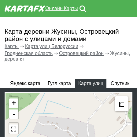
Онлайн Карты
Карта деревни Жусины, Островецкий
район с улицами и домами
Карты
⇒
Карта улиц Белоруссии
⇒
Гродненская область
⇒
Островецкий район
⇒
Жусины,
деревня
Яндекс карта
Гугл карта
Карта улиц
Спутник
Meas
+
-