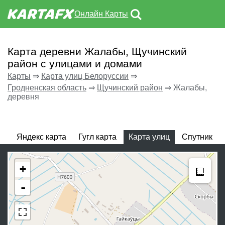
Онлайн Карты
Карта деревни Жалабы, Щучинский
район с улицами и домами
Карты
⇒
Карта улиц Белоруссии
⇒
Гродненская область
⇒
Щучинский район
⇒
Жалабы,
деревня
Яндекс карта
Гугл карта
Карта улиц
Спутник
Meas
+
-