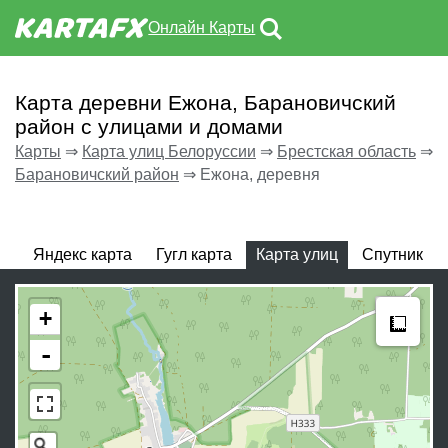
Онлайн Карты
Карта деревни Ежона, Барановичский
район с улицами и домами
Карты
⇒
Карта улиц Белоруссии
⇒
Брестская область
⇒
Барановичский район
⇒
Ежона, деревня
Яндекс карта
Гугл карта
Карта улиц
Спутник
Meas
+
-