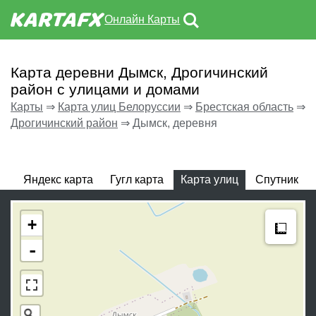
Онлайн Карты
Карта деревни Дымск, Дрогичинский
район с улицами и домами
Карты
⇒
Карта улиц Белоруссии
⇒
Брестская область
⇒
Дрогичинский район
⇒
Дымск, деревня
Яндекс карта
Гугл карта
Карта улиц
Спутник
Meas
+
-