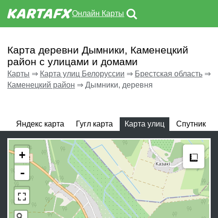
Онлайн Карты
Карта деревни Дымники, Каменецкий
район с улицами и домами
Карты
⇒
Карта улиц Белоруссии
⇒
Брестская область
⇒
Каменецкий район
⇒
Дымники, деревня
Яндекс карта
Гугл карта
Карта улиц
Спутник
Meas
+
-