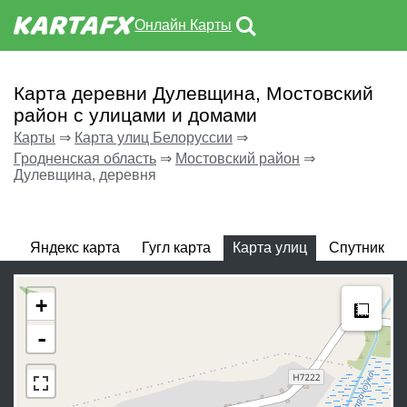
Онлайн Карты
Карта деревни Дулевщина, Мостовский
район с улицами и домами
Карты
⇒
Карта улиц Белоруссии
⇒
Гродненская область
⇒
Мостовский район
⇒
Дулевщина, деревня
Яндекс карта
Гугл карта
Карта улиц
Спутник
Meas
+
-