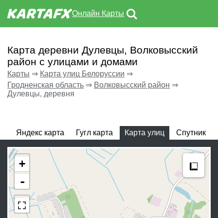
Онлайн Карты
Карта деревни Дулевцы, Волковысский
район с улицами и домами
Карты
⇒
Карта улиц Белоруссии
⇒
Гродненская область
⇒
Волковысский район
⇒
Дулевцы, деревня
Яндекс карта
Гугл карта
Карта улиц
Спутник
Meas
+
-