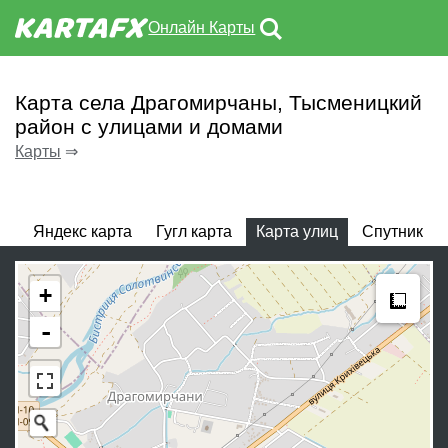
Онлайн Карты
Карта села Драгомирчаны, Тысменицкий
район с улицами и домами
Карты
⇒
Яндекс карта
Гугл карта
Карта улиц
Спутник
Meas
+
-