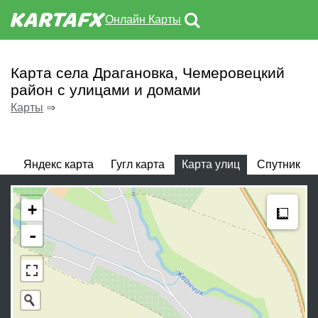
Онлайн Карты
Карта села Драгановка, Чемеровецкий
район с улицами и домами
Карты
⇒
Яндекс карта
Гугл карта
Карта улиц
Спутник
Meas
+
-