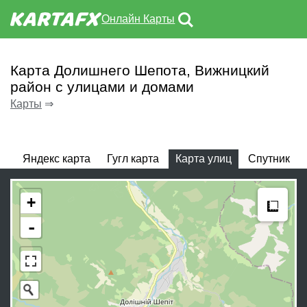
Онлайн Карты
Карта Долишнего Шепота, Вижницкий
район с улицами и домами
Карты
⇒
Яндекс карта
Гугл карта
Карта улиц
Спутник
Meas
+
-