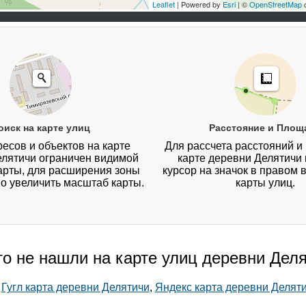
Leaflet
| Powered by
Esri
| ©
OpenStreetMap
c
оиск на карте улиц
Расстояние и Площ
есов и объектов на карте
Для рассчета расстояний и
елятичи ограничен видимой
карте деревни Делятичи
арты, для расширения зоны
курсор на значок в правом 
о увеличить масштаб карты.
карты улиц.
то не нашли на карте улиц деревни Дел
:
Гугл карта деревни Делятичи
,
Яндекс карта деревни Делят