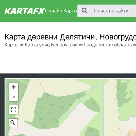
Онлайн Карты
Карта деревни Делятичи, Новогруд
Карты
⇒
Карта улиц Белоруссии
⇒
Гродненская область
+
-