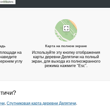
ontributors
адь
Карта на полном экране
 площади на
Используйте эту кнопку отображения
 наведите
карты деревни Делятичи на полный
верхнем углу
экран, для выхода из полноэкранного
режима нажмите "Esc".
ятичи?
ичи
,
Спутниковая карта деревни Делятичи
.