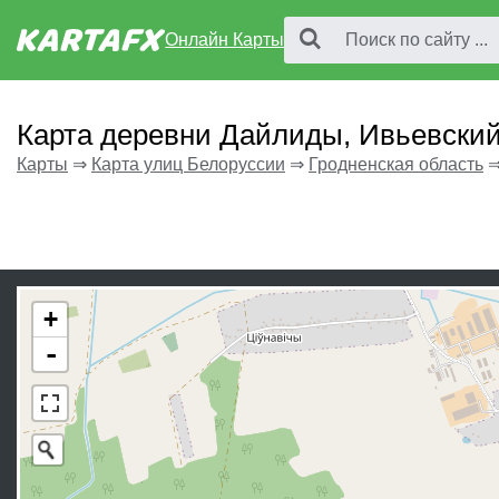
Онлайн Карты
Карта деревни Дайлиды, Ивьевский
Карты
⇒
Карта улиц Белоруссии
⇒
Гродненская область
+
-