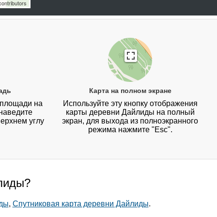
ontributors
адь
Карта на полном экране
 площади на
Используйте эту кнопку отображения
наведите
карты деревни Дайлиды на полный
верхнем углу
экран, для выхода из полноэкранного
режима нажмите "Esc".
йлиды?
иды
,
Спутниковая карта деревни Дайлиды
.