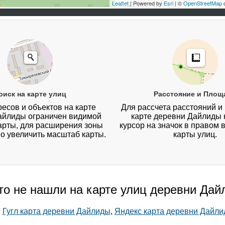
Leaflet
| Powered by
Esri
| ©
OpenStreetMap
c
оиск на карте улиц
Расстояние и Площ
есов и объектов на карте
Для рассчета расстояний и
айлиды ограничен видимой
карте деревни Дайлиды 
арты, для расширения зоны
курсор на значок в правом 
о увеличить масштаб карты.
карты улиц.
то не нашли на карте улиц деревни Да
:
Гугл карта деревни Дайлиды
,
Яндекс карта деревни Дайл