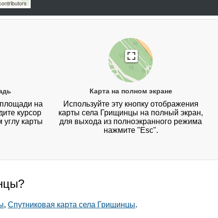
ontributors
адь
Карта на полном экране
 площади на
Используйте эту кнопку отображения
дите курсор
карты села Грищинцы на полный экран,
 углу карты
для выхода из полноэкранного режима
нажмите "Esc".
инцы?
ы
,
Спутниковая карта села Грищинцы
.