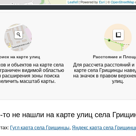
Leaflet
| Powered by
Esri
| ©
OpenStreetMap
c
оиск на карте улиц
Расстояние и Площ
ов и объектов на карте села
Для рассчета расстояний и
граничен видимой областью
карте села Грищинцы наве
я расширения зоны поиска
на значок в правом верхнем
величить масштаб карты.
улиц.
-то не нашли на карте улиц села Грищ
ртах:
Гугл карта села Грищинцы
,
Яндекс карта села Грищинц