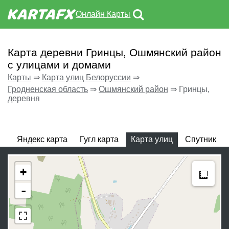
Онлайн Карты
Карта деревни Гринцы, Ошмянский район
с улицами и домами
Карты
⇒
Карта улиц Белоруссии
⇒
Гродненская область
⇒
Ошмянский район
⇒
Гринцы,
деревня
Яндекс карта
Гугл карта
Карта улиц
Спутник
Meas
+
-