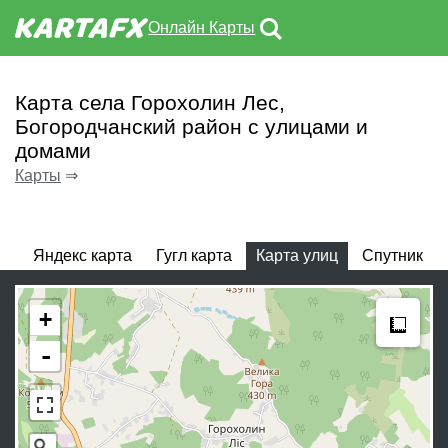
Онлайн Карты
Карта села Горохолин Лес,
Богородчанский район с улицами и
домами
Карты
⇒
Яндекс карта
Гугл карта
Карта улиц
Спутник
Meas
+
-