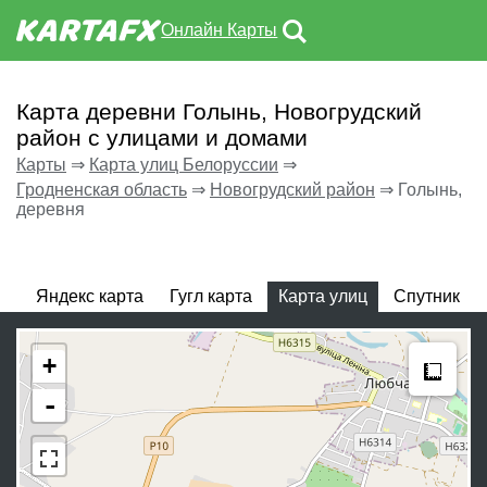
Онлайн Карты
Карта деревни Голынь, Новогрудский
район с улицами и домами
Карты
⇒
Карта улиц Белоруссии
⇒
Гродненская область
⇒
Новогрудский район
⇒
Голынь,
деревня
Яндекс карта
Гугл карта
Карта улиц
Спутник
Meas
+
-