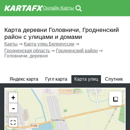
Онлайн Карты
Карта деревни Головничи, Гродненский
район с улицами и домами
Карты
⇒
Карта улиц Белоруссии
⇒
Гродненская область
⇒
Гродненский район
⇒
Головничи, деревня
Яндекс карта
Гугл карта
Карта улиц
Спутник
Meas
+
-