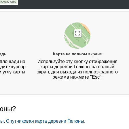
ontributors
адь
Карта на полном экране
 площади на
Используйте эту кнопку отображения
дите курсор
карты деревни Гелюны на полный
 углу карты
экран, для выхода из полноэкранного
режима нажмите "Esc".
люны?
ны
,
Спутниковая карта деревни Гелюны
.