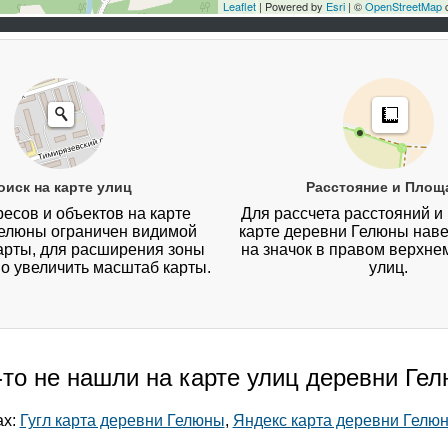
Leaflet
| Powered by
Esri
| ©
OpenStreetMap
c
оиск на карте улиц
Расстояние и Площ
есов и объектов на карте
Для рассчета расстояний и
елюны ограничен видимой
карте деревни Гелюны наве
арты, для расширения зоны
на значок в правом верхнем
о увеличить масштаб карты.
улиц.
-то не нашли на карте улиц деревни Ге
ах:
Гугл карта деревни Гелюны
,
Яндекс карта деревни Гелю