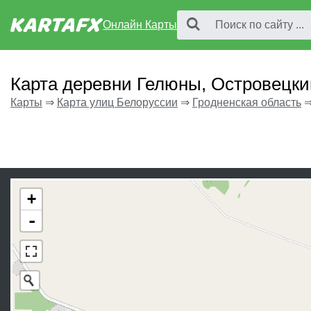
Онлайн Карты
Карта деревни Гелюны, Островецки
Карты
⇒
Карта улиц Белоруссии
⇒
Гродненская область
+
-