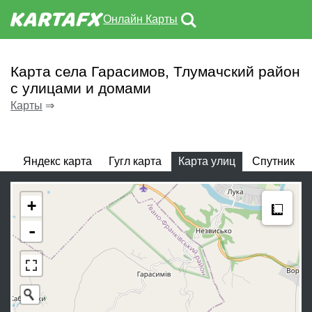
Онлайн Карты
Карта села Гарасимов, Тлумачский район
с улицами и домами
Карты
⇒
Яндекс карта
Гугл карта
Карта улиц
Спутник
Meas
+
-