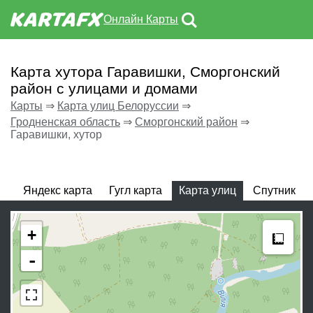
Онлайн Карты
Карта хутора Гаравишки, Сморгонский
район с улицами и домами
Карты
⇒
Карта улиц Белоруссии
⇒
Гродненская область
⇒
Сморгонский район
⇒
Гаравишки, хутор
Яндекс карта
Гугл карта
Карта улиц
Спутник
Meas
+
-