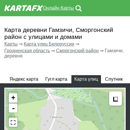
Онлайн Карты
Карта деревни Гамзичи, Сморгонский
район с улицами и домами
Карты
⇒
Карта улиц Белоруссии
⇒
Гродненская область
⇒
Сморгонский район
⇒
Гамзичи,
деревня
Яндекс карта
Гугл карта
Карта улиц
Спутник
Meas
+
-