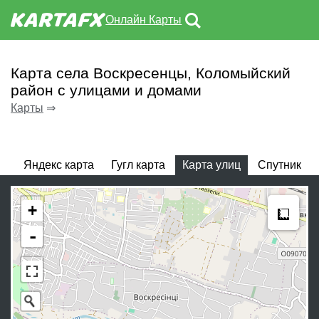
Онлайн Карты
Карта села Воскресенцы, Коломыйский
район с улицами и домами
Карты
⇒
Яндекс карта
Гугл карта
Карта улиц
Спутник
Meas
+
-