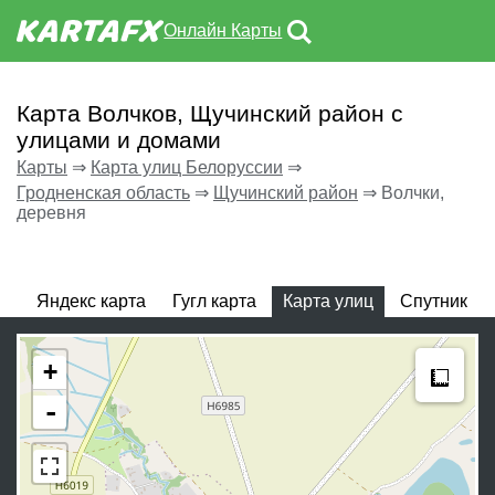
Онлайн Карты
Карта Волчков, Щучинский район с
улицами и домами
Карты
⇒
Карта улиц Белоруссии
⇒
Гродненская область
⇒
Щучинский район
⇒
Волчки,
деревня
Яндекс карта
Гугл карта
Карта улиц
Спутник
Meas
+
-