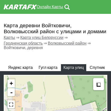
Онлайн Карты
Карта деревни Войтковичи,
Волковысский район с улицами и домами
Карты
⇒
Карта улиц Белоруссии
⇒
Гродненская область
⇒
Волковысский район
⇒
Войтковичи, деревня
Яндекс карта
Гугл карта
Карта улиц
Спутник
Meas
+
-