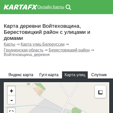
Онлайн Карты
Карта деревни Войтеховщина,
Берестовицкий район с улицами и
домами
Карты
⇒
Карта улиц Белоруссии
⇒
Гродненская область
⇒
Берестовицкий район
⇒
Войтеховщина, деревня
Яндекс карта
Гугл карта
Карта улиц
Спутник
Meas
+
-