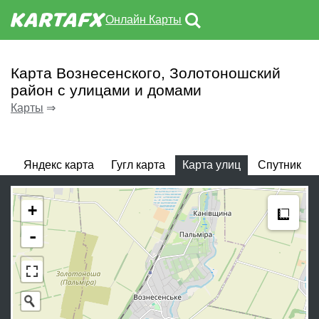
Онлайн Карты
Карта Вознесенского, Золотоношский
район с улицами и домами
Карты
⇒
Яндекс карта
Гугл карта
Карта улиц
Спутник
Meas
+
-