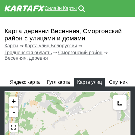
Онлайн Карты
Карта деревни Весенняя, Сморгонский
район с улицами и домами
Карты
⇒
Карта улиц Белоруссии
⇒
Гродненская область
⇒
Сморгонский район
⇒
Весенняя, деревня
Яндекс карта
Гугл карта
Карта улиц
Спутник
Meas
+
-