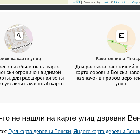
Leaflet
| Powered by
Esri
| ©
OpenStreetMap
c
оиск на карте улиц
Расстояние и Площ
есов и объектов на карте
Для рассчета расстояний и
Венски ограничен видимой
карте деревни Венски наве
арты, для расширения зоны
на значок в правом верхнем
о увеличить масштаб карты.
улиц.
-то не нашли на карте улиц деревни Ве
тах:
Гугл карта деревни Венски
,
Яндекс карта деревни Венс