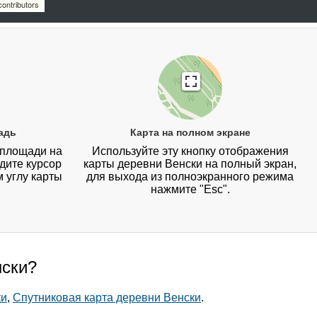
ontributors
адь
Карта на полном экране
 площади на
Используйте эту кнопку отображения
дите курсор
карты деревни Венски на полный экран,
 углу карты
для выхода из полноэкранного режима
нажмите "Esc".
нски?
ки
,
Спутниковая карта деревни Венски
.