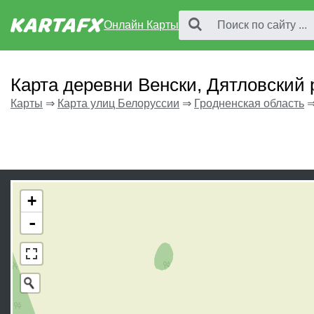
Онлайн Карты
Карта деревни Венски, Дятловский
Карты
⇒
Карта улиц Белоруссии
⇒
Гродненская область
+
-