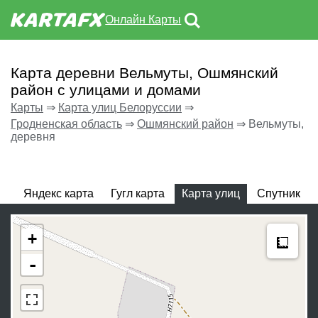
Онлайн Карты
Карта деревни Вельмуты, Ошмянский
район с улицами и домами
Карты
⇒
Карта улиц Белоруссии
⇒
Гродненская область
⇒
Ошмянский район
⇒
Вельмуты,
деревня
Яндекс карта
Гугл карта
Карта улиц
Спутник
Meas
+
-