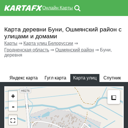
Онлайн Карты
Карта деревни Буни, Ошмянский район с
улицами и домами
Карты
⇒
Карта улиц Белоруссии
⇒
Гродненская область
⇒
Ошмянский район
⇒
Буни,
деревня
Яндекс карта
Гугл карта
Карта улиц
Спутник
Meas
+
-