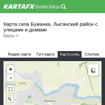
Онлайн Карты
Карта села Бужанка, Лысянский район с
улицами и домами
Карты
⇒
Яндекс карта
Гугл карта
Карта улиц
Спутник
Meas
+
-