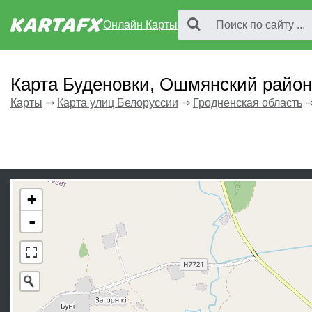
Онлайн Карты
Карта Буденовки, Ошмянский район
Карты
⇒
Карта улиц Белоруссии
⇒
Гродненская область
+
-