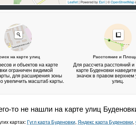
Leaflet
| Powered by
Esri
| ©
OpenStreetMap
c
оиск на карте улиц
Расстояние и Площ
есов и объектов на карте
Для рассчета расстояний и
вки ограничен видимой
карте Буденовки наведите
арты, для расширения зоны
значок в правом верхнем 
о увеличить масштаб карты.
улиц.
его-то не нашли на карте улиц Буденовк
гих картах:
Гугл карта Буденовки
,
Яндекс карта Буденовки
,