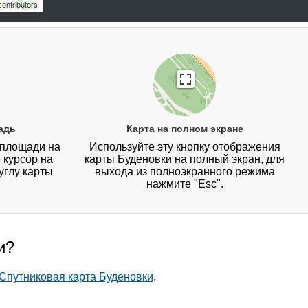
ontributors
адь
Карта на полном экране
 площади на
Используйте эту кнопку отображения
 курсор на
карты Буденовки на полный экран, для
углу карты
выхода из полноэкранного режима
нажмите "Esc".
и?
Спутниковая карта Буденовки
.