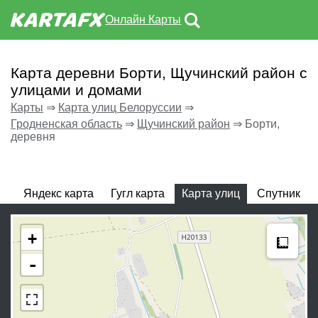
Онлайн Карты
Карта деревни Борти, Щучинский район с
улицами и домами
Карты
⇒
Карта улиц Белоруссии
⇒
Гродненская область
⇒
Щучинский район
⇒
Борти,
деревня
Яндекс карта
Гугл карта
Карта улиц
Спутник
Meas
+
-