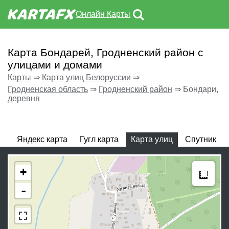
Онлайн Карты
Карта Бондарей, Гродненский район с
улицами и домами
Карты
⇒
Карта улиц Белоруссии
⇒
Гродненская область
⇒
Гродненский район
⇒
Бондари,
деревня
Яндекс карта
Гугл карта
Карта улиц
Спутник
Meas
+
-