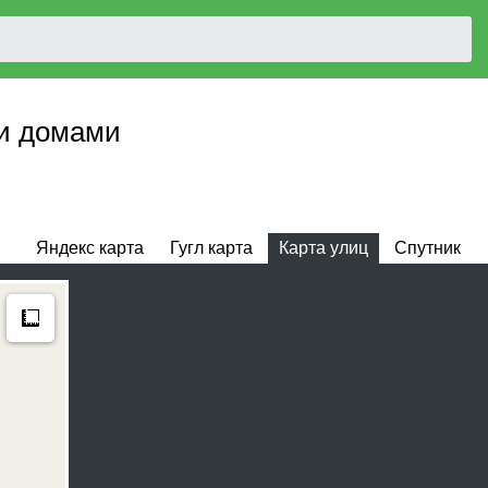
 и домами
Яндекс карта
Гугл карта
Карта улиц
Спутник
Measure