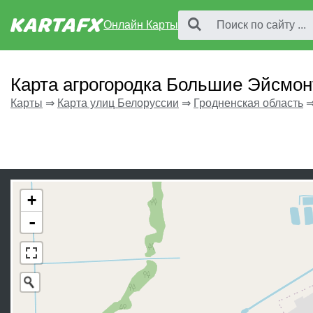
Онлайн Карты
Карта агрогородка Большие Эйсмон
Карты
⇒
Карта улиц Белоруссии
⇒
Гродненская область
+
-