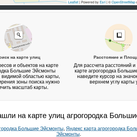
Leaflet
| Powered by
Esri
| ©
OpenStreetMap
c
оиск на карте улиц
Расстояние и Площ
есов и объектов на карте
Для рассчета расстояний и
одка Большие Эйсмонты
карте агрогородка Больши
 видимой областью карты,
наведите курсор на значо
ирения зоны поиска нужно
верхнем углу карты 
ичить масштаб карты.
нашли на карте улиц агрогородка Больш
огородка Большие Эйсмонты
,
Яндекс карта агрогородка Бо
Эйсмонты
.