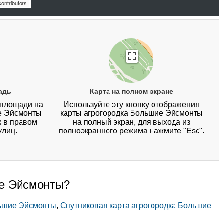
ontributors
адь
Карта на полном экране
 площади на
Используйте эту кнопку отображения
е Эйсмонты
карты агрогородка Большие Эйсмонты
к в правом
на полный экран, для выхода из
улиц.
полноэкранного режима нажмите "Esc".
ие Эйсмонты?
льшие Эйсмонты
,
Спутниковая карта агрогородка Большие