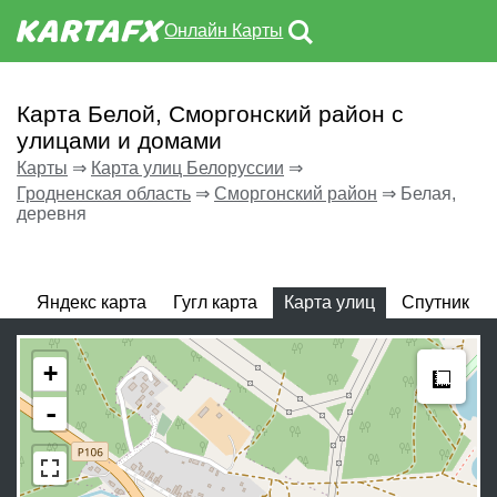
Онлайн Карты
Карта Белой, Сморгонский район с
улицами и домами
Карты
⇒
Карта улиц Белоруссии
⇒
Гродненская область
⇒
Сморгонский район
⇒
Белая,
деревня
Яндекс карта
Гугл карта
Карта улиц
Спутник
Meas
+
-