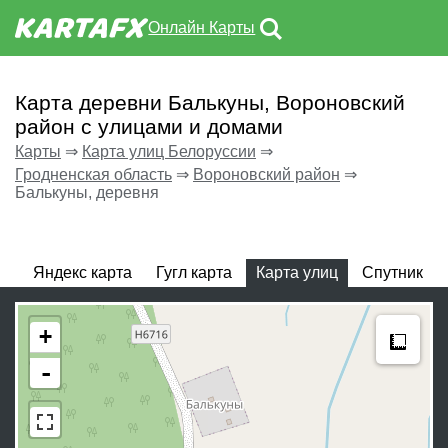
Онлайн Карты
Карта деревни Балькуны, Вороновский
район с улицами и домами
Карты
⇒
Карта улиц Белоруссии
⇒
Гродненская область
⇒
Вороновский район
⇒
Балькуны, деревня
Яндекс карта
Гугл карта
Карта улиц
Спутник
Meas
+
-