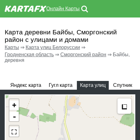
Онлайн Карты
Карта деревни Байбы, Сморгонский
район с улицами и домами
Карты
⇒
Карта улиц Белоруссии
⇒
Гродненская область
⇒
Сморгонский район
⇒
Байбы,
деревня
Яндекс карта
Гугл карта
Карта улиц
Спутник
Meas
+
-