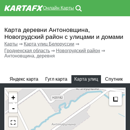
Онлайн Карты
Карта деревни Антоновщина,
Новогрудский район с улицами и домами
Карты
⇒
Карта улиц Белоруссии
⇒
Гродненская область
⇒
Новогрудский район
⇒
Антоновщина, деревня
Яндекс карта
Гугл карта
Карта улиц
Спутник
Meas
+
-