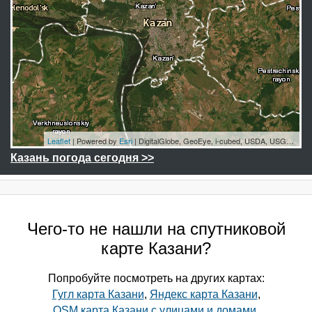
Leaflet
| Powered by
Esri
|
DigitalGlobe, GeoEye, i-cubed, USDA, USGS, AEX, Getmapping, Aerogrid, IGN, IGP, swisstopo, and the GIS User Community
Казань погода сегодня >>
Чего-то не нашли на спутниковой
карте Казани?
Попробуйте посмотреть на других картах:
Гугл карта Казани
,
Яндекс карта Казани
,
OSM карта Казани с улицами и домами
.