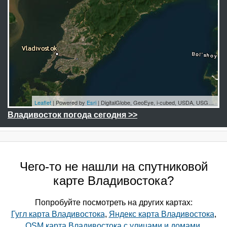
Leaflet
| Powered by
Esri
|
DigitalGlobe, GeoEye, i-cubed, USDA, USGS, AEX, Getmapping, Aerogrid, IGN, IGP, swisstopo, and the GIS User Community
Владивосток погода сегодня >>
Чего-то не нашли на спутниковой
карте Владивостока?
Попробуйте посмотреть на других картах:
Гугл карта Владивостока
,
Яндекс карта Владивостока
,
OSM карта Владивостока с улицами и домами
.